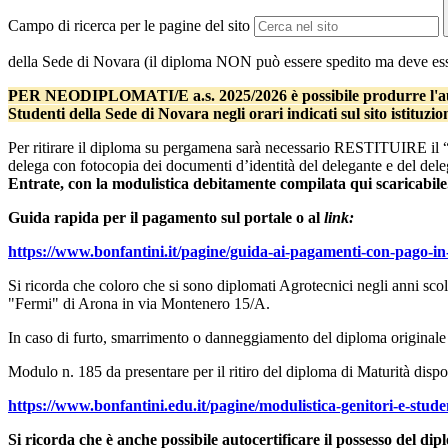
Campo di ricerca per le pagine del sito
della Sede di Novara (il diploma NON può essere spedito ma deve esser
PER NEODIPLOMATI/E a.s. 2025/2026 è possibile produrre l'au
Studenti della Sede di Novara negli orari indicati sul sito istituzio
Per ritirare il diploma su pergamena sarà necessario RESTITUIRE il “c
delega con fotocopia dei documenti d’identità del delegante e del dele
Entrate, con la modulistica debitamente compilata qui scaricabile
Guida rapida per il pagamento sul portale o al
link:
https://www.bonfantini.it/pagine/guida-ai-pagamenti-con-pago-in
Si ricorda che coloro che si sono diplomati Agrotecnici negli anni scola
"Fermi" di Arona in via Montenero 15/A.
In caso di furto, smarrimento o danneggiamento del diploma originale già 
Modulo n. 185 da presentare per il ritiro del diploma di Maturità dispon
https://www.bonfantini.edu.it/pagine/modulistica-genitori-e-stude
Si ricorda che è anche possibile autocertificare il possesso del 