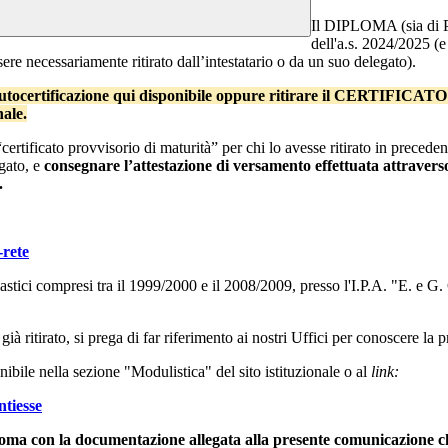
Il DIPLOMA (sia di Pe
dell'a.s. 2024/2025 (e 
e necessariamente ritirato dall’intestatario o da un suo delegato).
tocertificazione qui disponibile oppure ritirare il CERTIFICA
nale.
ertificato provvisorio di maturità” per chi lo avesse ritirato in preced
gato, e
consegnare l’attestazione di versamento effettuata attraverso
.
-rete
stici compresi tra il 1999/2000 e il 2008/2009, presso l'I.P.A. "E. e G. C
ritirato, si prega di far riferimento ai nostri Uffici per conoscere la pro
ibile nella sezione "Modulistica" del sito istituzionale o al
link:
ntiesse
diploma con la documentazione allegata alla presente comunicazione