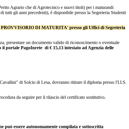
rito Agrario che di Agrotecnico e nuovi titoli) per i maturandi
di tutti gli anni precedenti), è disponibile presso la Segreteria Studenti
TO PROVVISORIO DI MATURITA' presso gli Uffici di Segreteria
enza, presentare un documento valido di riconoscimento o eventuale
 il portale PagoInrete di € 15,13 intestato ad Agenzia delle
avallini" di Solcio di Lesa, dovranno ritirare il diploma presso l'I.I.S.
cedura da seguire per il rilascio del certificato sostitutivo.
 che può essere autonomamente compilata e sottoscritta