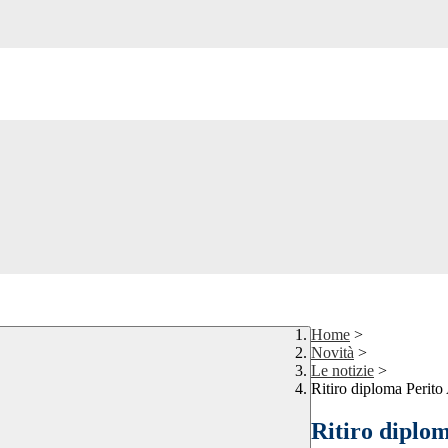
Home
>
Novità
>
Le notizie
>
Ritiro diploma Perito
Ritiro diplo