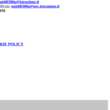
ois00300g@istruzione.it
ificata:
nois00300g@pec.istruzione.it
6191
KIE POLICY
.