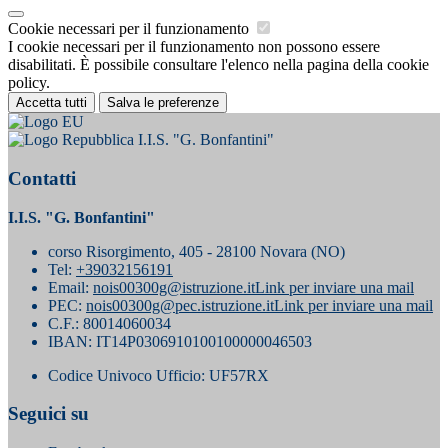
Cookie necessari per il funzionamento
I cookie necessari per il funzionamento non possono essere
disabilitati. È possibile consultare l'elenco nella pagina della cookie
policy.
Accetta tutti
Salva le preferenze
I.I.S. "G. Bonfantini"
Contatti
I.I.S. "G. Bonfantini"
corso Risorgimento, 405 - 28100 Novara (NO)
Tel:
+39032156191
Email:
nois00300g@istruzione.it
Link per inviare una mail
PEC:
nois00300g@pec.istruzione.it
Link per inviare una mail
C.F.: 80014060034
IBAN: IT14P0306910100100000046503
Codice Univoco Ufficio: UF57RX
Seguici su