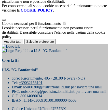
piattaforma e non è possibile disabilitarli.
Per conoscere quali sono i cookie necessari al funzionamento potete
visionare la
COOKIE POLICY
.
Cookie necessari per il funzionamento
I cookie necessari per il funzionamento non possono essere
disabilitati. È possibile consultare l'elenco nella pagina della cookie
policy.
Accetta tutti
Salva le preferenze
I.I.S. "G. Bonfantini"
Contatti
I.I.S. "G. Bonfantini"
corso Risorgimento, 405 - 28100 Novara (NO)
Tel:
+39032156191
Email:
nois00300g@istruzione.it
Link per inviare una mail
PEC:
nois00300g@pec.istruzione.it
Link per inviare una mail
C.F.: 80014060034
IBAN: IT14P0306910100100000046503
Codice Univoco Ufficio: UF57RX