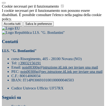
Cookie necessari per il funzionamento
I cookie necessari per il funzionamento non possono essere
disabilitati. È possibile consultare l'elenco nella pagina della cookie
policy.
Accetta tutti
Salva le preferenze
I.I.S. "G. Bonfantini"
Contatti
I.I.S. "G. Bonfantini"
corso Risorgimento, 405 - 28100 Novara (NO)
Tel:
+39032156191
Email:
nois00300g@istruzione.it
Link per inviare una mail
PEC:
nois00300g@pec.istruzione.it
Link per inviare una mail
C.F.: 80014060034
IBAN: IT14P0306910100100000046503
Codice Univoco Ufficio: UF57RX
Seguici su