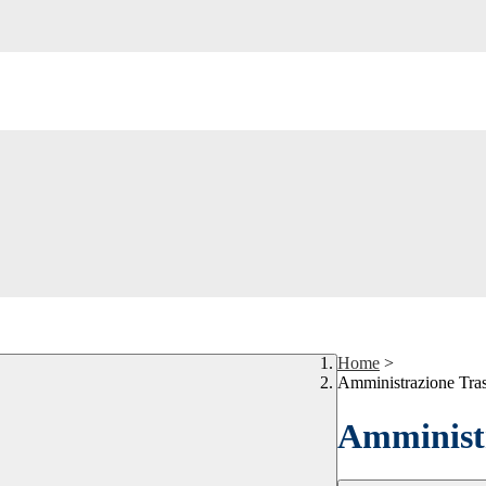
Home
>
Amministrazione Tra
Amministr