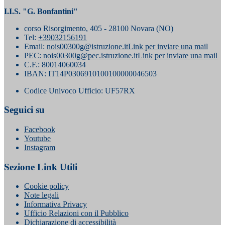
I.I.S. "G. Bonfantini"
corso Risorgimento, 405 - 28100 Novara (NO)
Tel:
+39032156191
Email:
nois00300g@istruzione.it
Link per inviare una mail
PEC:
nois00300g@pec.istruzione.it
Link per inviare una mail
C.F.: 80014060034
IBAN: IT14P0306910100100000046503
Codice Univoco Ufficio: UF57RX
Seguici su
Facebook
Youtube
Instagram
Sezione Link Utili
Cookie policy
Note legali
Informativa Privacy
Ufficio Relazioni con il Pubblico
Dichiarazione di accessibilità