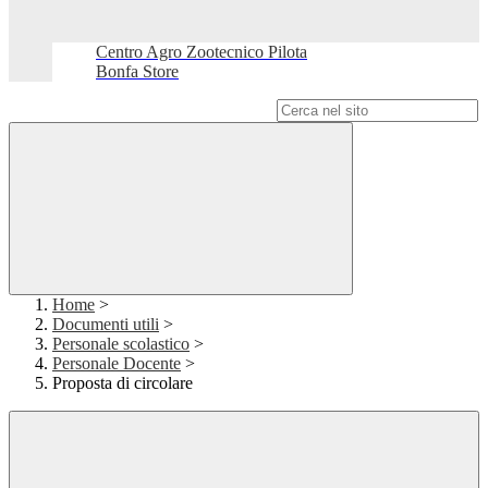
Centro Agro Zootecnico Pilota
Bonfa Store
Campo di ricerca per le pagine del sito
Home
>
Documenti utili
>
Personale scolastico
>
Personale Docente
>
Proposta di circolare