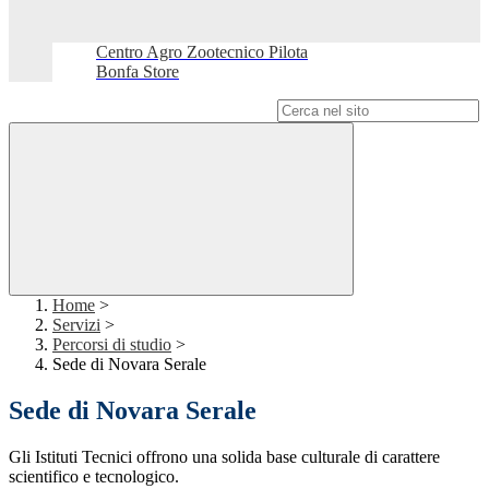
Centro Agro Zootecnico Pilota
Bonfa Store
Campo di ricerca per le pagine del sito
Home
>
Servizi
>
Percorsi di studio
>
Sede di Novara Serale
Sede di Novara Serale
Gli Istituti Tecnici offrono una solida base culturale di carattere
scientifico e tecnologico.