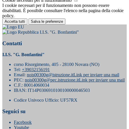
Cookie necessari per il funzionamento
I cookie necessari per il funzionamento non possono essere
disabilitati. È possibile consultare l'elenco nella pagina della cookie
policy.
Accetta tutti
Salva le preferenze
I.I.S. "G. Bonfantini"
Contatti
I.I.S. "G. Bonfantini"
corso Risorgimento, 405 - 28100 Novara (NO)
Tel:
+39032156191
Email:
nois00300g@istruzione.it
Link per inviare una mail
PEC:
nois00300g@pec.istruzione.it
Link per inviare una mail
C.F.: 80014060034
IBAN: IT14P0306910100100000046503
Codice Univoco Ufficio: UF57RX
Seguici su
Facebook
Youtube