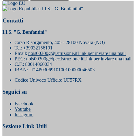
I.I.S. "G. Bonfantini"
Contatti
I.I.S. "G. Bonfantini"
corso Risorgimento, 405 - 28100 Novara (NO)
Tel:
+39032156191
Email:
nois00300g@istruzione.it
Link per inviare una mail
PEC:
nois00300g@pec.istruzione.it
Link per inviare una mail
C.F.: 80014060034
IBAN: IT14P0306910100100000046503
Codice Univoco Ufficio: UF57RX
Seguici su
Facebook
Youtube
Instagram
Sezione Link Utili