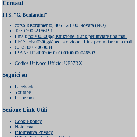
Contatti
I.I.S. "G. Bonfantini"
corso Risorgimento, 405 - 28100 Novara (NO)
Tel:
+39032156191
Email:
nois00300g@istruzione.it
Link per inviare una mail
PEC:
nois00300g@pec.istruzione.it
Link per inviare una mail
C.F.: 80014060034
IBAN: IT14P0306910100100000046503
Codice Univoco Ufficio: UF57RX
Seguici su
Facebook
Youtube
Instagram
Sezione Link Utili
Cookie policy
Note legali
Informativa Privacy