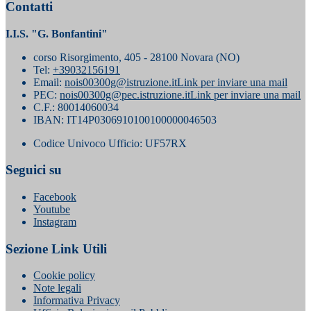
Contatti
I.I.S. "G. Bonfantini"
corso Risorgimento, 405 - 28100 Novara (NO)
Tel:
+39032156191
Email:
nois00300g@istruzione.it
Link per inviare una mail
PEC:
nois00300g@pec.istruzione.it
Link per inviare una mail
C.F.: 80014060034
IBAN: IT14P0306910100100000046503
Codice Univoco Ufficio: UF57RX
Seguici su
Facebook
Youtube
Instagram
Sezione Link Utili
Cookie policy
Note legali
Informativa Privacy