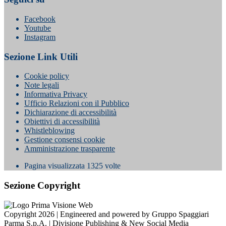
Facebook
Youtube
Instagram
Sezione Link Utili
Cookie policy
Note legali
Informativa Privacy
Ufficio Relazioni con il Pubblico
Dichiarazione di accessibilità
Obiettivi di accessibilità
Whistleblowing
Gestione consensi cookie
Amministrazione trasparente
Pagina visualizzata
1325
volte
Sezione Copyright
Copyright 2026 | Engineered and powered by Gruppo Spaggiari
Parma S.p.A. | Divisione Publishing & New Social Media