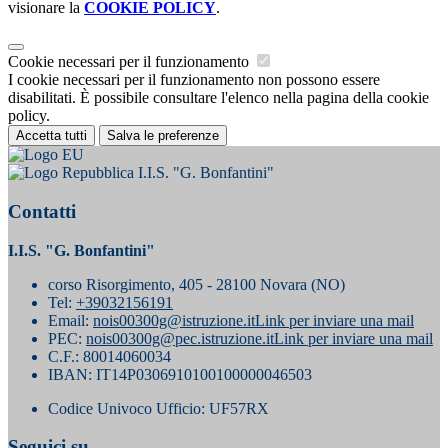
visionare la
COOKIE POLICY
.
Cookie necessari per il funzionamento
I cookie necessari per il funzionamento non possono essere
disabilitati. È possibile consultare l'elenco nella pagina della cookie
policy.
Accetta tutti
Salva le preferenze
I.I.S. "G. Bonfantini"
Contatti
I.I.S. "G. Bonfantini"
corso Risorgimento, 405 - 28100 Novara (NO)
Tel:
+39032156191
Email:
nois00300g@istruzione.it
Link per inviare una mail
PEC:
nois00300g@pec.istruzione.it
Link per inviare una mail
C.F.: 80014060034
IBAN: IT14P0306910100100000046503
Codice Univoco Ufficio: UF57RX
Seguici su