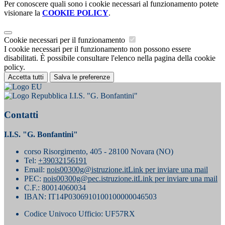
Per conoscere quali sono i cookie necessari al funzionamento potete
visionare la
COOKIE POLICY
.
Cookie necessari per il funzionamento
I cookie necessari per il funzionamento non possono essere
disabilitati. È possibile consultare l'elenco nella pagina della cookie
policy.
Accetta tutti
Salva le preferenze
I.I.S. "G. Bonfantini"
Contatti
I.I.S. "G. Bonfantini"
corso Risorgimento, 405 - 28100 Novara (NO)
Tel:
+39032156191
Email:
nois00300g@istruzione.it
Link per inviare una mail
PEC:
nois00300g@pec.istruzione.it
Link per inviare una mail
C.F.: 80014060034
IBAN: IT14P0306910100100000046503
Codice Univoco Ufficio: UF57RX