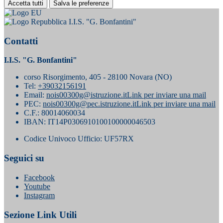
Accetta tutti
Salva le preferenze
I.I.S. "G. Bonfantini"
Contatti
I.I.S. "G. Bonfantini"
corso Risorgimento, 405 - 28100 Novara (NO)
Tel:
+39032156191
Email:
nois00300g@istruzione.it
Link per inviare una mail
PEC:
nois00300g@pec.istruzione.it
Link per inviare una mail
C.F.: 80014060034
IBAN: IT14P0306910100100000046503
Codice Univoco Ufficio: UF57RX
Seguici su
Facebook
Youtube
Instagram
Sezione Link Utili