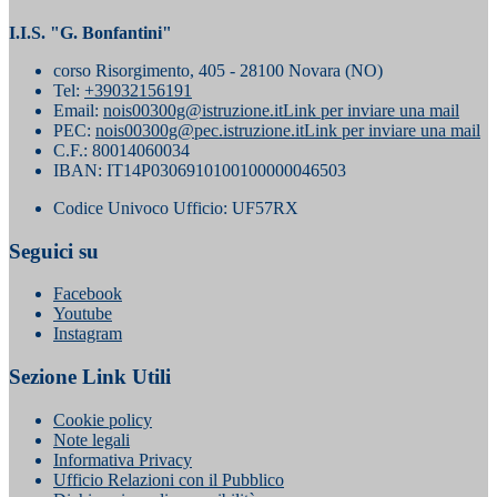
I.I.S. "G. Bonfantini"
corso Risorgimento, 405 - 28100 Novara (NO)
Tel:
+39032156191
Email:
nois00300g@istruzione.it
Link per inviare una mail
PEC:
nois00300g@pec.istruzione.it
Link per inviare una mail
C.F.: 80014060034
IBAN: IT14P0306910100100000046503
Codice Univoco Ufficio: UF57RX
Seguici su
Facebook
Youtube
Instagram
Sezione Link Utili
Cookie policy
Note legali
Informativa Privacy
Ufficio Relazioni con il Pubblico