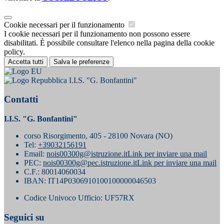
Cookie necessari per il funzionamento
I cookie necessari per il funzionamento non possono essere
disabilitati. È possibile consultare l'elenco nella pagina della cookie
policy.
Accetta tutti
Salva le preferenze
I.I.S. "G. Bonfantini"
Contatti
I.I.S. "G. Bonfantini"
corso Risorgimento, 405 - 28100 Novara (NO)
Tel:
+39032156191
Email:
nois00300g@istruzione.it
Link per inviare una mail
PEC:
nois00300g@pec.istruzione.it
Link per inviare una mail
C.F.: 80014060034
IBAN: IT14P0306910100100000046503
Codice Univoco Ufficio: UF57RX
Seguici su