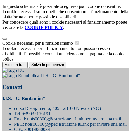
In questa schermata è possibile scegliere quali cookie consentire.
I cookie necessari sono quelli che consentono il funzionamento della
piattaforma e non è possibile disabilitarli.
Per conoscere quali sono i cookie necessari al funzionamento potete
visionare la
COOKIE POLICY
.
Cookie necessari per il funzionamento
I cookie necessari per il funzionamento non possono essere
disabilitati. È possibile consultare l'elenco nella pagina della cookie
policy.
Accetta tutti
Salva le preferenze
I.I.S. "G. Bonfantini"
Contatti
I.I.S. "G. Bonfantini"
corso Risorgimento, 405 - 28100 Novara (NO)
Tel:
+39032156191
Email:
nois00300g@istruzione.it
Link per inviare una mail
PEC:
nois00300g@pec.istruzione.it
Link per inviare una mail
C.F.: 80014060034