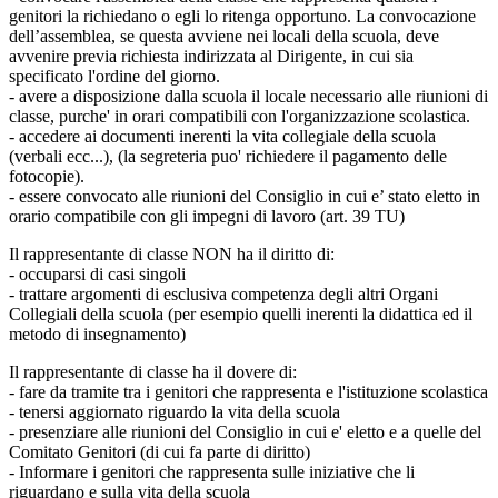
genitori la richiedano o egli lo ritenga opportuno. La convocazione
dell’assemblea, se questa avviene nei locali della scuola, deve
avvenire previa richiesta indirizzata al Dirigente, in cui sia
specificato l'ordine del giorno.
- avere a disposizione dalla scuola il locale necessario alle riunioni di
classe, purche' in orari compatibili con l'organizzazione scolastica.
- accedere ai documenti inerenti la vita collegiale della scuola
(verbali ecc...), (la segreteria puo' richiedere il pagamento delle
fotocopie).
- essere convocato alle riunioni del Consiglio in cui e’ stato eletto in
orario compatibile con gli impegni di lavoro (art. 39 TU)
Il rappresentante di classe NON ha il diritto di:
- occuparsi di casi singoli
- trattare argomenti di esclusiva competenza degli altri Organi
Collegiali della scuola (per esempio quelli inerenti la didattica ed il
metodo di insegnamento)
Il rappresentante di classe ha il dovere di:
- fare da tramite tra i genitori che rappresenta e l'istituzione scolastica
- tenersi aggiornato riguardo la vita della scuola
- presenziare alle riunioni del Consiglio in cui e' eletto e a quelle del
Comitato Genitori (di cui fa parte di diritto)
- Informare i genitori che rappresenta sulle iniziative che li
riguardano e sulla vita della scuola