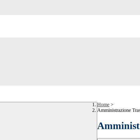
Home
>
Amministrazione Tra
Amministr