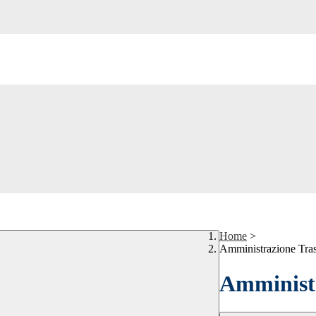
Home
>
Amministrazione Tra
Amministr