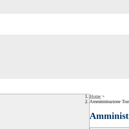
Home
>
Amministrazione Tra
Amministr