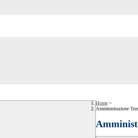
Home
>
Amministrazione Tra
Amministr