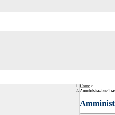
Home
>
Amministrazione Tra
Amministr