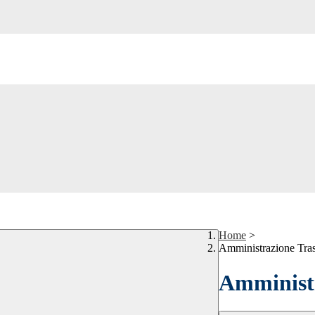
Home
>
Amministrazione Tra
Amministr