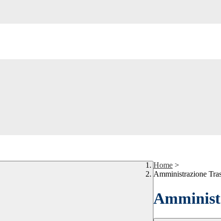
Home
>
Amministrazione Tra
Amministr