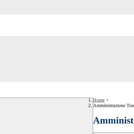
Home
>
Amministrazione Tra
Amministr