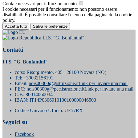
Cookie necessari per il funzionamento
I cookie necessari per il funzionamento non possono essere
disabilitati. È possibile consultare l'elenco nella pagina della cookie
policy.
Accetta tutti
Salva le preferenze
I.I.S. "G. Bonfantini"
Contatti
I.I.S. "G. Bonfantini"
corso Risorgimento, 405 - 28100 Novara (NO)
Tel:
+39032156191
Email:
nois00300g@istruzione.it
Link per inviare una mail
PEC:
nois00300g@pec.istruzione.it
Link per inviare una mail
C.F.: 80014060034
IBAN: IT14P0306910100100000046503
Codice Univoco Ufficio: UF57RX
Seguici su
Facebook