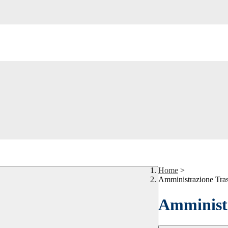
Home
>
Amministrazione Tra
Amministr