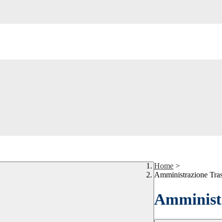
Home
>
Amministrazione Tra
Amministr