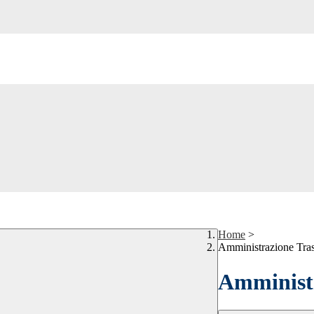
Home
>
Amministrazione Tra
Amministr