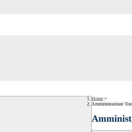
Home
>
Amministrazione Tra
Amministr